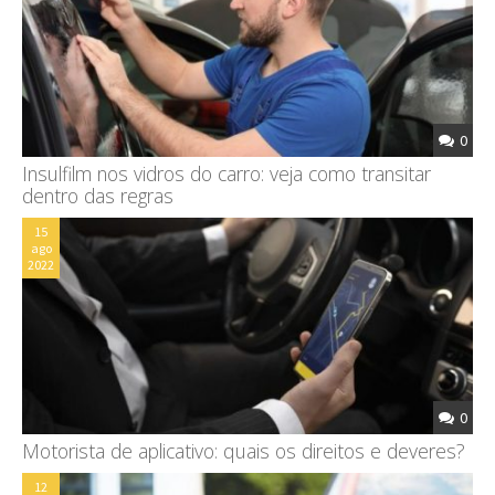
0
Insulfilm nos vidros do carro: veja como transitar
dentro das regras
15
ago
2022
0
Motorista de aplicativo: quais os direitos e deveres?
12