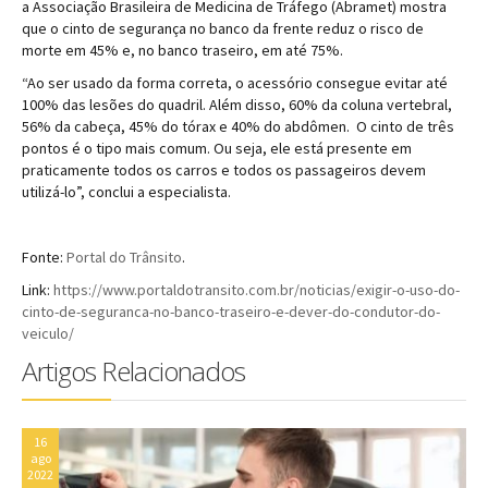
a Associação Brasileira de Medicina de Tráfego (Abramet) mostra
que o cinto de segurança no banco da frente reduz o risco de
morte em 45% e, no banco traseiro, em até 75%.
“Ao ser usado da forma correta, o acessório consegue evitar até
100% das lesões do quadril. Além disso, 60% da coluna vertebral,
56% da cabeça, 45% do tórax e 40% do abdômen. O cinto de três
pontos é o tipo mais comum. Ou seja, ele está presente em
praticamente todos os carros e todos os passageiros devem
utilizá-lo”, conclui a especialista.
Fonte:
Portal do Trânsito
.
Link:
https://www.portaldotransito.com.br/noticias/exigir-o-uso-do-
cinto-de-seguranca-no-banco-traseiro-e-dever-do-condutor-do-
veiculo/
Artigos Relacionados
16
ago
2022