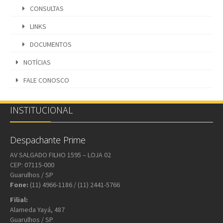
CONSULTAS
LINKS
DOCUMENTOS
NOTÍCIAS
FALE CONOSCO
INSTITUCIONAL
Despachante Prime
AV SALGADO FILHO 1595 – LOJA 02
CEP: 07115-000
Guarulhos / SP
Fone:
(11) 4966-1186 / (11) 2441-5766
Filial:
Alameda Yayá, 487
Guarulhos / SP