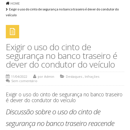
HOME
DOCUMENTOS
Exigir o uso do cinto de segurança no banco traseiro é dever do condutor do
veículo
NOTÍCIAS
CONTATO
FALE CONOSCO
Exigir o uso do cinto de
ORÇAMENTO ONLINE
segurança no banco traseiro é
dever do condutor do veículo
11/04/2022
por Admin
Destaques
,
Infrações
Sem comentário
Exigir o uso do cinto de segurança no banco traseiro
é dever do condutor do veículo
Discussão sobre o uso do cinto de
segurança no banco traseiro reacende