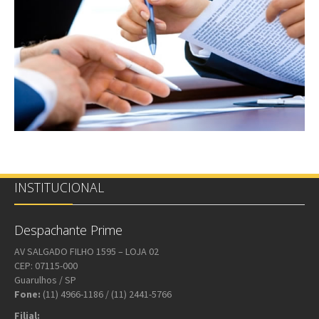
Cartão do CNPJ se pessoa jurídica.
Assinar declaração do Comunicado de Venda (fornecida
pelo despachante).
INSTITUCIONAL
Despachante Prime
AV SALGADO FILHO 1595 – LOJA 02
CEP: 07115-000
Guarulhos / SP
Fone:
(11) 4966-1186 / (11) 2441-5766
Filial: