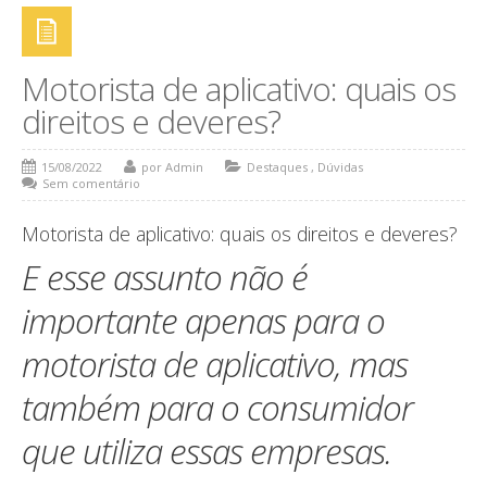
DOCUMENTOS
NOTÍCIAS
Motorista de aplicativo: quais os
CONTATO
direitos e deveres?
FALE CONOSCO
15/08/2022
por Admin
Destaques
,
Dúvidas
Sem comentário
ORÇAMENTO ONLINE
Motorista de aplicativo: quais os direitos e deveres?
E esse assunto não é
importante apenas para o
motorista de aplicativo, mas
também para o consumidor
que utiliza essas empresas.