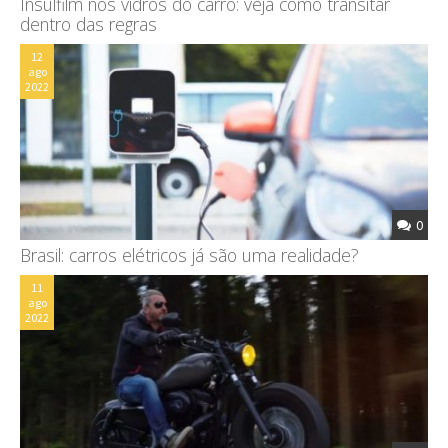
Insulfilm nos vidros do carro: veja como transitar
dentro das regras
12
ago
2022
0
Brasil: carros elétricos já são uma realidade?
11
ago
2022