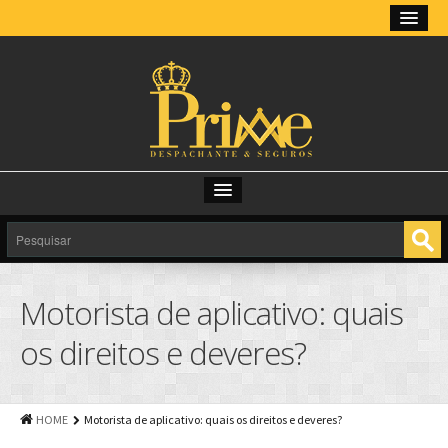
HOME
SOBRE
Motorista de aplicativo: quais
LICENCIAMENTO ONLINE
os direitos e deveres?
SERVIÇOS
LINKS
HOME
Motorista de aplicativo: quais os direitos e deveres?
CONSULTAS