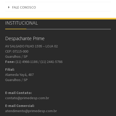
FALE CONOSCO
INSTITUCIONAL
Despachante Prime
AV SALGADO FILHO 1595 – LOJA 02
CEP: 07115-000
Guarulhos / SP
Fone:
(11) 4966-1186 / (11) 2441-5766
Filial:
Alameda Yayá, 487
Guarulhos / SP
E-mail Contato:
contato@primedesp.com.br
E-mail Comercial:
atendimento@primedesp.com.br