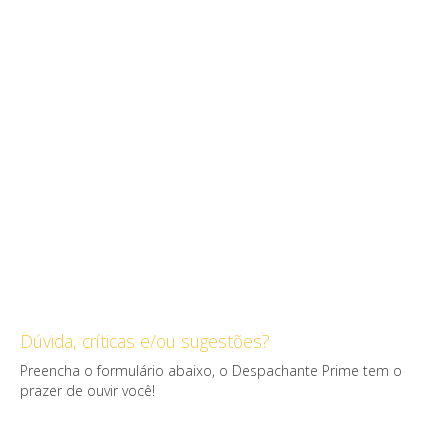
DOCUMENTOS
NOTÍCIAS
CONTATO
FALE CONOSCO
ORÇAMENTO ONLINE
Dúvida, críticas e/ou sugestões?
Preencha o formulário abaixo, o Despachante Prime tem o
prazer de ouvir você!