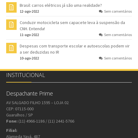
Brasil: carros elétricos já são uma realidade?
12-ago-2022
Sem comentários
Conduzir motocicleta sem capacete leva à suspensão da
CNH. Entenda!
11-ago-2022
Sem comentários
Despesas com transporte escolar e autoescolas podem vir
a ser deduzidas no IR
10-ago-2022
Sem comentários
INSTITUCIONAL
Despachante Prime
AV SALGADO FILHO 1595 – LOJA 02
CEP: 07115-000
Guarulhos / SP
Fone:
(11) 4966-1186 / (11) 2441-5766
Filial:
Alameda Yayá, 487