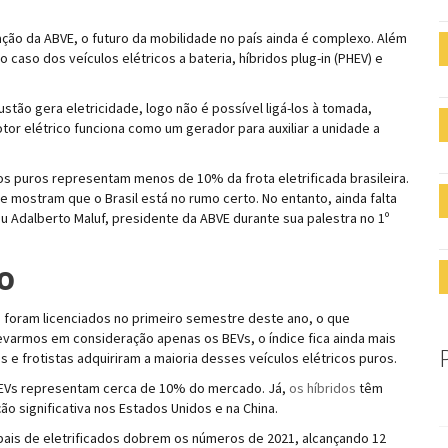
ão da ABVE, o futuro da mobilidade no país ainda é complexo. Além
caso dos veículos elétricos a bateria, híbridos plug-in (PHEV) e
stão gera eletricidade, logo não é possível ligá-los à tomada,
tor elétrico funciona como um gerador para auxiliar a unidade a
cos puros representam menos de 10% da frota eletrificada brasileira.
 mostram que o Brasil está no rumo certo. No entanto, ainda falta
zou Adalberto Maluf, presidente da ABVE durante sua palestra no 1º
o
os foram licenciados no primeiro semestre deste ano, o que
levarmos em consideração apenas os BEVs, o índice fica ainda mais
 e frotistas adquiriram a maioria desses veículos elétricos puros.
 BEVs representam cerca de 10% do mercado. Já,
os híbridos
têm
 significativa nos Estados Unidos e na China.
bais de eletrificados dobrem os números de 2021, alcançando 12