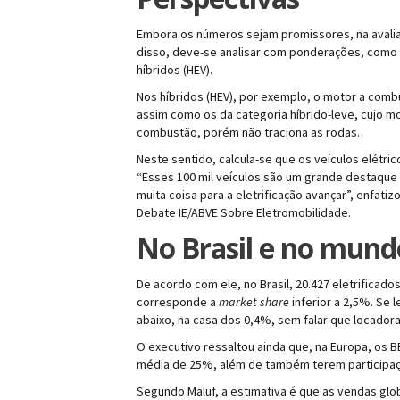
Embora os números sejam promissores, na avaliaç
disso, deve-se analisar com ponderações, como o 
híbridos (HEV).
Nos híbridos (HEV), por exemplo, o motor a combu
assim como os da categoria híbrido-leve, cujo mo
combustão, porém não traciona as rodas.
Neste sentido, calcula-se que os veículos elétri
“Esses 100 mil veículos são um grande destaque e
muita coisa para a eletrificação avançar”, enfati
Debate IE/ABVE Sobre Eletromobilidade.
No Brasil e no mund
De acordo com ele, no Brasil, 20.427 eletrificad
corresponde a
market share
inferior a 2,5%. Se 
abaixo, na casa dos 0,4%, sem falar que locadoras
O executivo ressaltou ainda que, na Europa, os
média de 25%, além de também terem participação
Segundo Maluf, a estimativa é que as vendas glo