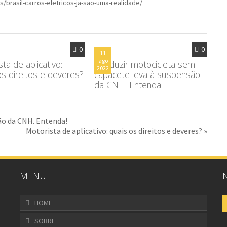
s/brasil-carros-eletricos-ja-sao-uma-realidade/
0
0
11
ago
ta de aplicativo:
Conduzir motocicleta sem
2022
os direitos e deveres?
capacete leva à suspensão
da CNH. Entenda!
ão da CNH. Entenda!
Motorista de aplicativo: quais os direitos e deveres? »
MENU
HOME
SOBRE