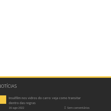
NOTÍCIAS
Insulfilm nos vidros do carro: veja como transitar
dentro das regras
16-ago-2022
Sem comentários