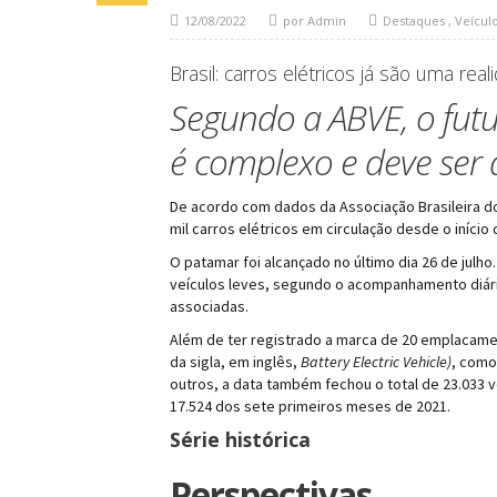
12/08/2022
por Admin
Destaques
,
Veícul
Brasil: carros elétricos já são uma real
Segundo a ABVE, o futu
é complexo e deve ser
De acordo com dados da Associação Brasileira do 
mil carros elétricos em circulação desde o início 
O patamar foi alcançado no último dia 26 de julho.
veículos leves, segundo o acompanhamento diár
associadas.
Além de ter registrado a marca de 20 emplacame
da sigla, em inglês,
Battery Electric Vehicle)
, como 
outros, a data também fechou o total de 23.033 
17.524 dos sete primeiros meses de 2021.
Série histórica
Perspectivas