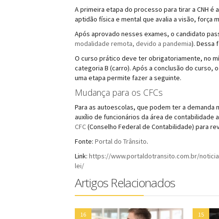
A primeira etapa do processo para tirar a CNH é
aptidão física e mental que avalia a visão, força
Após aprovado nesses exames, o candidato passa
modalidade remota, devido a pandemia
). Dessa 
O curso prático deve ter obrigatoriamente, no mí
categoria B (carro). Após a conclusão do curso, 
uma etapa permite fazer a seguinte.
Mudança para os CFCs
Para as autoescolas, que podem ter a demanda m
auxílio de funcionários da área de contabilidad
CFC
(Conselho Federal de Contabilidade) para rev
Fonte:
Portal do Trânsito
.
Link:
https://www.portaldotransito.com.br/notici
lei/
Artigos Relacionados
16
15