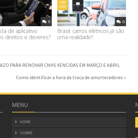
ago
2022
0
0
ta de aplicativo:
Brasil: carros elétricos já são
os direitos e deveres?
uma realidade?
AZO PARA RENOVAR CNHS VENCIDAS EM MARÇO E ABRIL
Como identificar a hora da troca de amortecedores »
MENU
HOME
SOBRE