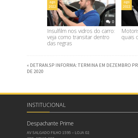
ago
ago
2022
2022
0
Insulfilm nos vidros do carro:
Motoris
veja como transitar dentro
quais 
das regras
« DETRAN.SP INFORMA: TERMINA EM DEZEMBRO PR
DE 2020
INSTITUCIONAL
Despachante Prime
AV SALGADO FILHO 1595 – LOJA 02