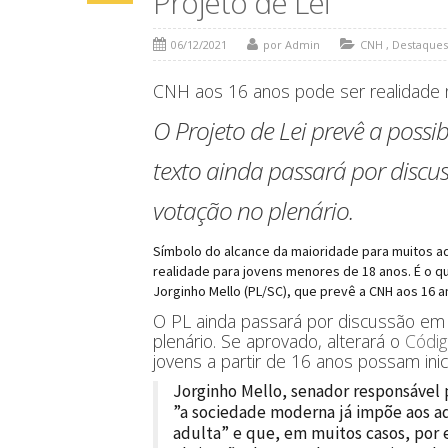
Projeto de Lei
06/12/2021
por Admin
CNH
,
Destaques
CNH aos 16 anos pode ser realidade no
O Projeto de Lei prevê a possi
texto ainda passará por discu
votação no plenário.
Símbolo do alcance da maioridade para muitos ado
realidade para jovens menores de 18 anos. É o q
Jorginho Mello (PL/SC), que prevê a CNH aos 16 an
O PL ainda passará por discussão em
plenário. Se aprovado, alterará o
Códig
jovens a partir de 16 anos possam inic
Jorginho Mello, senador responsável
”a sociedade moderna já impõe aos ad
adulta” e que, em muitos casos, por 