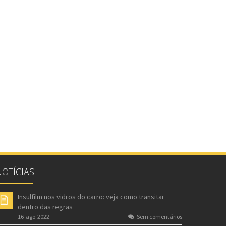
NOTÍCIAS
Insulfilm nos vidros do carro: veja como transitar
dentro das regras
16-ago-2022
Sem comentários