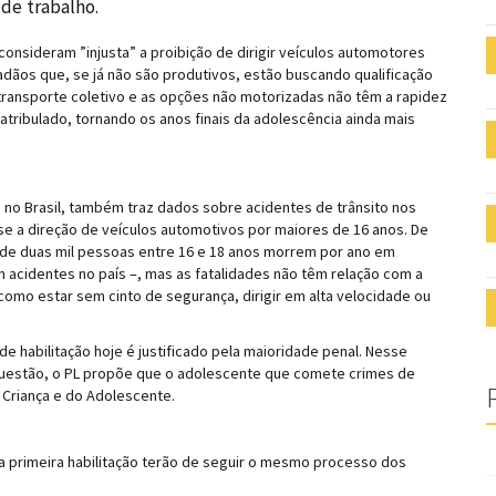
de trabalho.
onsideram ”injusta” a proibição de dirigir veículos automotores
dãos que, se já não são produtivos, estão buscando qualificação
 o transporte coletivo e as opções não motorizadas não têm a rapidez
 atribulado, tornando os anos finais da adolescência ainda mais
os no Brasil, também traz dados sobre acidentes de trânsito nos
se a direção de veículos automotivos por maiores de 16 anos. De
 de duas mil pessoas entre 16 e 18 anos morrem por ano em
m acidentes no país –, mas as fatalidades não têm relação com a
como estar sem cinto de segurança, dirigir em alta velocidade ou
de habilitação hoje é justificado pela maioridade penal. Nesse
 questão, o PL propõe que o adolescente que comete crimes de
 Criança e do Adolescente.
a primeira habilitação terão de seguir o mesmo processo dos